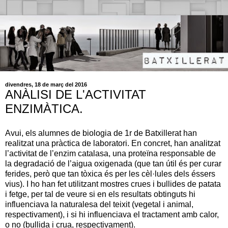
divendres, 18 de març del 2016
ANÀLISI DE L'ACTIVITAT
ENZIMÀTICA.
Avui, els alumnes de biologia de 1r de Batxillerat han
realitzat una pràctica de laboratori. En concret, han analitzat
l’activitat de l’enzim catalasa, una proteïna responsable de
la degradació de l’aigua oxigenada (que tan útil és per curar
ferides, però que tan tòxica és per les cèl·lules dels éssers
vius). I ho han fet utilitzant mostres crues i bullides de patata
i fetge, per tal de veure si en els resultats obtinguts hi
influenciava la naturalesa del teixit (vegetal i animal,
respectivament), i si hi influenciava el tractament amb calor,
o no (bullida i crua, respectivament).