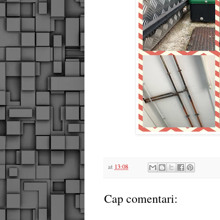
at
13:08
Cap comentari: