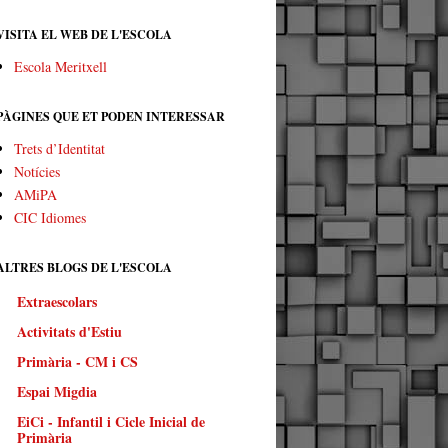
VISITA EL WEB DE L'ESCOLA
Escola Meritxell
PÀGINES QUE ET PODEN INTERESSAR
Trets d’Identitat
Notícies
AMiPA
CIC Idiomes
ALTRES BLOGS DE L'ESCOLA
Extraescolars
Activitats d'Estiu
Primària - CM i CS
Espai Migdia
EiCi - Infantil i Cicle Inicial de
Primària