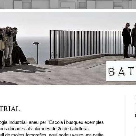
TRIAL
ogia Industrial, aneu per l'Escola i busqueu exemples
ions donades als alumnes de 2n de batxillerat.
ecull de moltes fotografies, aquí podeu veure una petita