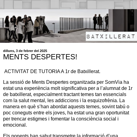
dilluns, 3 de febrer del 2025
MENTS DESPERTES!
ACTIVITAT DE TUTORIA A 1r de Batxillerat.
La sessió de Ments Despertes organitzada per SomVia ha
estat una experiència molt significativa per a l’alumnat de 1r
de batxillerat, especialment tractant temes tan essencials
com la salut mental, les addiccions i la esquizofrènia. La
manera en què s’han abordat aquests temes, sovint tabú o
poc coneguts entre els joves, ha estat una gran oportunitat
per trencar estigmes i fomentar la consciència social i
emocional.
Els ponents han sabut transmetre la informació d’una