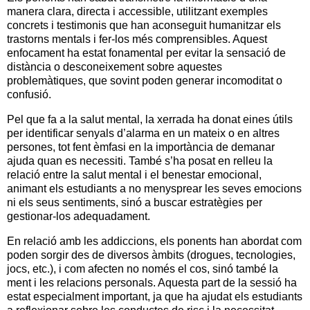
manera clara, directa i accessible, utilitzant exemples
concrets i testimonis que han aconseguit humanitzar els
trastorns mentals i fer-los més comprensibles. Aquest
enfocament ha estat fonamental per evitar la sensació de
distància o desconeixement sobre aquestes
problemàtiques, que sovint poden generar incomoditat o
confusió.
Pel que fa a la salut mental, la xerrada ha donat eines útils
per identificar senyals d’alarma en un mateix o en altres
persones, tot fent èmfasi en la importància de demanar
ajuda quan es necessiti. També s’ha posat en relleu la
relació entre la salut mental i el benestar emocional,
animant els estudiants a no menysprear les seves emocions
ni els seus sentiments, sinó a buscar estratègies per
gestionar-los adequadament.
En relació amb les addiccions, els ponents han abordat com
poden sorgir des de diversos àmbits (drogues, tecnologies,
jocs, etc.), i com afecten no només el cos, sinó també la
ment i les relacions personals. Aquesta part de la sessió ha
estat especialment important, ja que ha ajudat els estudiants